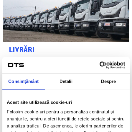
LIVRĂRI
Make a customer, not a sale
Consimțământ
Detalii
Despre
VIDEO: DTS - RER Group - Make a customer, not a
Acest site utilizează cookie-uri
sale
Folosim cookie-uri pentru a personaliza conținutul și
anunțurile, pentru a oferi funcții de rețele sociale și pentru
AFLĂ DETALII
a analiza traficul. De asemenea, le oferim partenerilor de