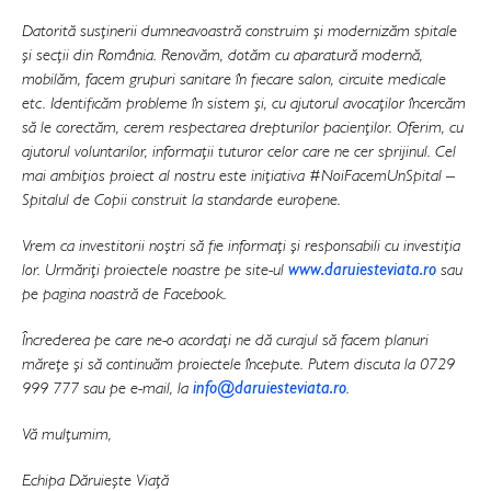
Datorită susținerii dumneavoastră construim și modernizăm spitale
și secții din România. Renovăm, dotăm cu aparatură modernă,
mobilăm, facem grupuri sanitare în fiecare salon, circuite medicale
etc. Identificăm probleme în sistem și, cu ajutorul avocaților încercăm
să le corectăm, cerem respectarea drepturilor pacienților. Oferim, cu
ajutorul voluntarilor, informații tuturor celor care ne cer sprijinul. Cel
mai ambițios proiect al nostru este inițiativa #NoiFacemUnSpital –
Spitalul de Copii construit la standarde europene.
Vrem ca investitorii noștri să fie informați și responsabili cu investiția
lor. Urmăriți proiectele noastre pe site-ul
www.daruiesteviata.ro
sau
pe pagina noastră de Facebook.
Încrederea pe care ne-o acordați ne dă curajul să facem planuri
mărețe și să continuăm proiectele începute. Putem discuta la 0729
999 777 sau pe e-mail, la
info@daruiesteviata.ro
.
Vă mulțumim,
Echipa Dăruiește Viață