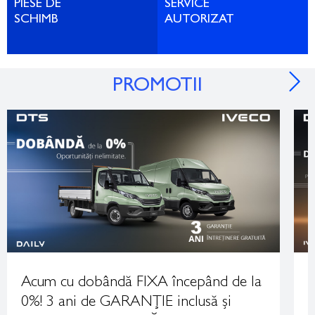
PIESE DE
SERVICE
SCHIMB
AUTORIZAT
PROMOTII
Acum cu dobândă FIXA începând de la
A
0%! 3 ani de GARANȚIE inclusă și
L