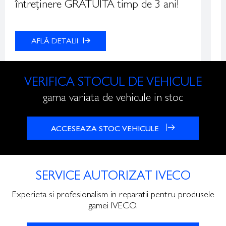
întreținere GRATUITĂ timp de 3 ani!
r
AFLĂ DETALII
VERIFICA STOCUL DE VEHICULE
gama variata de vehicule in stoc
ACCESEAZA STOC VEHICULE
SERVICE AUTORIZAT IVECO
Experieta si profesionalism in reparatii pentru produsele
gamei IVECO.