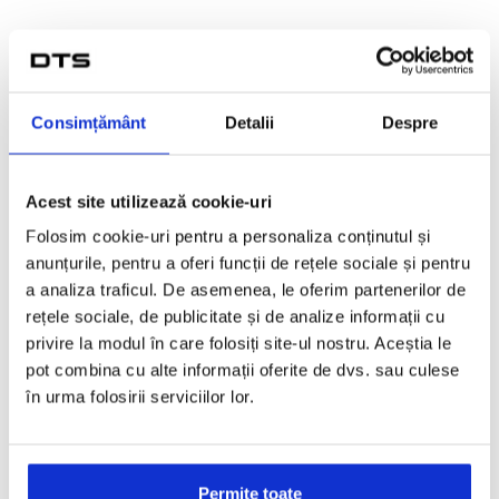
17.09.2024 - 22.09.2024La IAA TRANSPORTATION
Hanovra , unul dintre cele mai importante evenimente
din industria transporturilor, IVECO expune o gama l...
Consimțământ
Detalii
Despre
AFLĂ DETALII
Acest site utilizează cookie-uri
Folosim cookie-uri pentru a personaliza conținutul și
anunțurile, pentru a oferi funcții de rețele sociale și pentru
a analiza traficul. De asemenea, le oferim partenerilor de
rețele sociale, de publicitate și de analize informații cu
privire la modul în care folosiți site-ul nostru. Aceștia le
pot combina cu alte informații oferite de dvs. sau culese
în urma folosirii serviciilor lor.
Permite toate