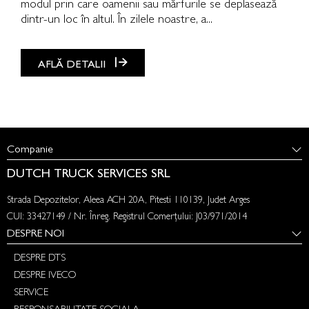
modul prin care oamenii sau mărfurile se deplasează
dintr-un loc în altul. În zilele noastre, a...
AFLĂ DETALII
Companie
DUTCH TRUCK SERVICES SRL
Strada Depozitelor, Aleea ACH 20A, Pitesti 110139, Judet Arges
CUI: 33427149 / Nr. Înreg. Registrul Comerțului: J03/971/2014
DESPRE NOI
DESPRE DTS
DESPRE IVECO
SERVICE