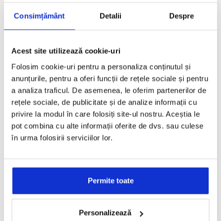
Consimțământ
Detalii
Despre
Adresă:
Strada Depozitelor, Aleea ACH 20A, Pitesti 110139, Judet
Arges
Acest site utilizează cookie-uri
Folosim cookie-uri pentru a personaliza conținutul și
anunțurile, pentru a oferi funcții de rețele sociale și pentru
Program de lucru
a analiza traficul. De asemenea, le oferim partenerilor de
SERVICE
rețele sociale, de publicitate și de analize informații cu
Luni - Vineri: 8:00 -23:00
privire la modul în care folosiți site-ul nostru. Aceștia le
Sâmbătă -Duminică: Închis
pot combina cu alte informații oferite de dvs. sau culese
în urma folosirii serviciilor lor.
COMERCIAL
Luni - Vineri: 9:00 -17:30
Sâmbătă -Duminică: Închis
Permite toate
MARKETING OPERATIONAL
-cerere oferte vehicule-
Personalizează