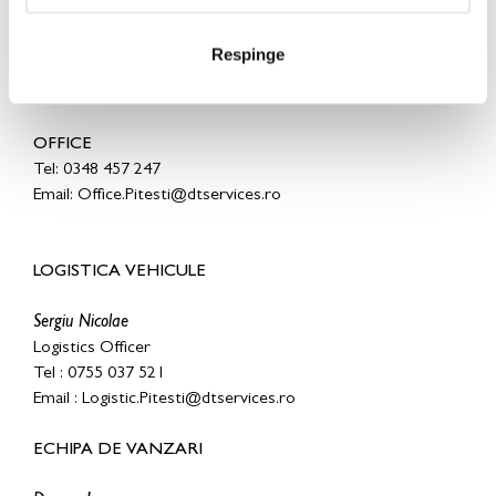
Monica Motiu
Marketing Specialist
Respinge
Tel : 0740 174 817
Email : monica.motiu@dtservices.ro
OFFICE
Tel: 0348 457 247
E
mail: Office.Pitesti@dtservices.ro
LOGISTICA VEHICULE
Sergiu Nicolae
Logistics Officer
Tel : 0755 037 521
Email : Logistic.Pitesti@dtservices.ro
ECHIPA DE VANZARI