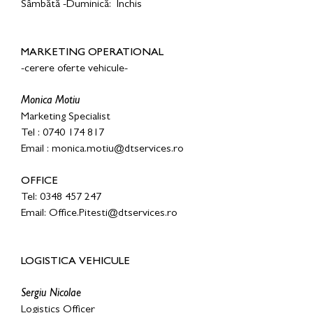
Sâmbătă -Duminică: Închis
MARKETING OPERATIONAL
-cerere oferte vehicule-
Monica Motiu
Marketing Specialist
Tel : 0740 174 817
Email : monica.motiu@dtservices.ro
OFFICE
Tel: 0348 457 247
E
mail: Office.Pitesti@dtservices.ro
LOGISTICA VEHICULE
Sergiu Nicolae
Logistics Officer