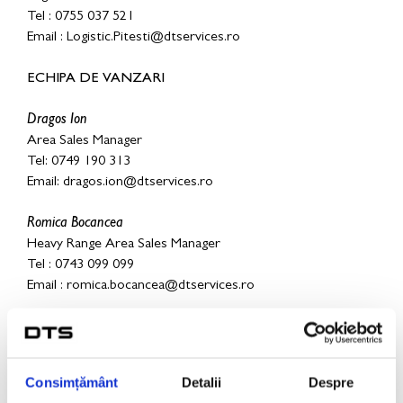
Tel : 0755 037 521
Email : Logistic.Pitesti@dtservices.ro
ECHIPA DE VANZARI
Dragos Ion
Area Sales Manager
Tel: 0749 190 313
Email:
dragos.ion@dtservices.ro
Romica Bocancea
Heavy Range Area Sales Manager
Tel : 0743 099 099
Email :
romica.bocancea@dtservices.ro
Claudiu Tarboiu
Area Sales Manager
Tel: 0755 037 510
Consimțământ
Detalii
Despre
Email:
claudiu.tarboiu@dtservices.ro