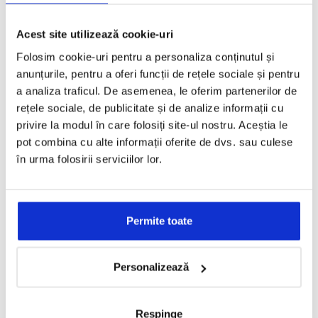
Acest site utilizează cookie-uri
Folosim cookie-uri pentru a personaliza conținutul și
anunțurile, pentru a oferi funcții de rețele sociale și pentru
RECEPȚIE SERVICE
a analiza traficul. De asemenea, le oferim partenerilor de
rețele sociale, de publicitate și de analize informații cu
Cosmin Tutala/Stefan Nistor
privire la modul în care folosiți site-ul nostru. Aceștia le
Service Reception
pot combina cu alte informații oferite de dvs. sau culese
Tel: 0745 633 300
în urma folosirii serviciilor lor.
Email: Service.Pitesti@dtservices.ro
SERVICE MECANICA
Permite toate
Cristian Telinoiu / Alin Udrea
Personalizează
Mechanical Shift Manager
Tel: 0751 292 304
Shift.Manager@dtservices.ro
Respinge