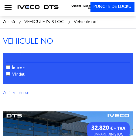
PUNCTE DE LUCRU
Acasă
VEHICULE IN STOC
Vehicule noi
VEHICULE NOI
În stoc
Vândut
Ai filtrat dupa: