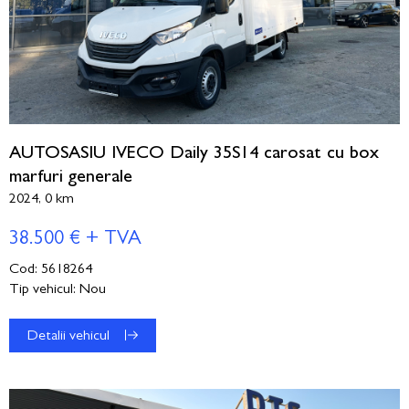
AUTOSASIU IVECO Daily 35S14 carosat cu box
marfuri generale
2024, 0 km
38.500 € + TVA
Cod: 5618264
Tip vehicul: Nou
Detalii vehicul