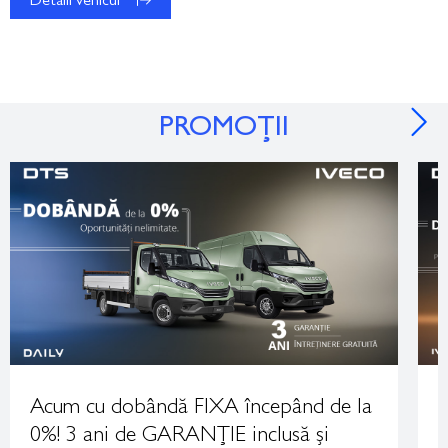
Detalii vehicul
PROMOȚII
Acum cu dobândă FIXA începând de la
A
0%! 3 ani de GARANȚIE inclusă și
L