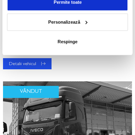
Permite toate
Hooklift IVECO T-WAY AD380T41
2023, 0 km
Personalizează
Respinge
Cod: C504877
Tip vehicul: Nou
Detalii vehicul
VÂNDUT