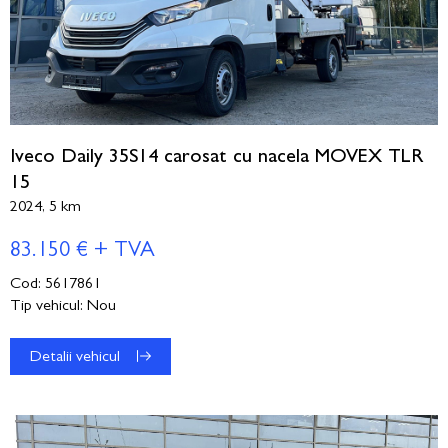
Iveco Daily 35S14 carosat cu nacela MOVEX TLR
15
2024, 5 km
83.150 € + TVA
Cod: 5617861
Tip vehicul: Nou
Detalii vehicul