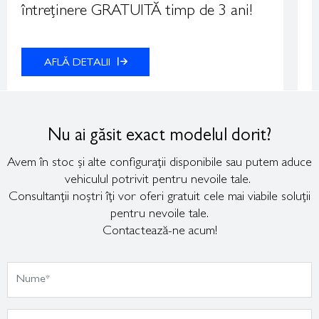
întreținere GRATUITĂ timp de 3 ani!
r
AFLĂ DETALII
Nu ai găsit exact modelul dorit?
Avem în stoc și alte configurații disponibile sau putem aduce
vehiculul potrivit pentru nevoile tale.
Consultanții noștri îți vor oferi gratuit cele mai viabile soluții
pentru nevoile tale.
Contactează-ne acum!