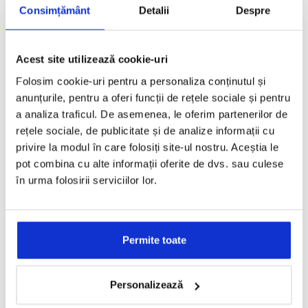
Email: Service.Pitesti@dtservices.ro
Consimțământ
Detalii
Despre
SERVICE MECANICA
Acest site utilizează cookie-uri
Folosim cookie-uri pentru a personaliza conținutul și
Cristian Telinoiu / Alin Udrea
anunțurile, pentru a oferi funcții de rețele sociale și pentru
Mechanical Shift Manager
a analiza traficul. De asemenea, le oferim partenerilor de
Tel: 0751 292 304
rețele sociale, de publicitate și de analize informații cu
Shift.Manager@dtservices.ro
privire la modul în care folosiți site-ul nostru. Aceștia le
pot combina cu alte informații oferite de dvs. sau culese
SERVICE TINICHIGERIE
în urma folosirii serviciilor lor.
Dragos Barbulescu
Body Repair Shift Manager
Permite toate
Tel: 0751 292 301
Email: dragos.barbulescu@dtservices.ro
Personalizează
PIESE DE SCHIMB