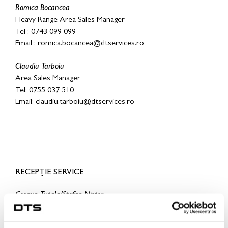
Romica Bocancea
Heavy Range Area Sales Manager
Tel : 0743 099 099
Email :
romica.bocancea@dtservices.ro
Claudiu Tarboiu
Area Sales Manager
Tel: 0755 037 510
Email:
claudiu.tarboiu@dtservices.ro
RECEPȚIE SERVICE
Cosmin Tutala/Stefan Nistor
Service Reception
Tel: 0745 633 300