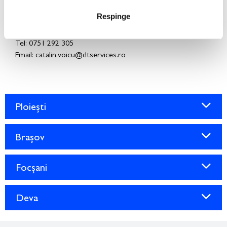
Respinge
Catalin Voicu
Spare Parts Area Sales Manager
Tel: 0751 292 305
Email: catalin.voicu@dtservices.ro
Ploiești
Brașov
Focșani
Deva