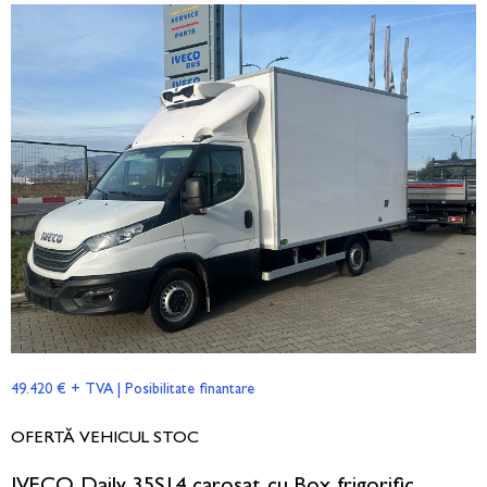
49.420 € + TVA | Posibilitate finantare
OFERTĂ VEHICUL STOC
IVECO Daily 35S14 carosat cu Box frigorific