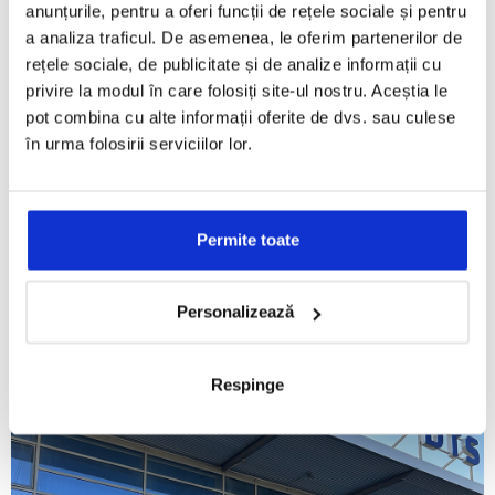
anunțurile, pentru a oferi funcții de rețele sociale și pentru
a analiza traficul. De asemenea, le oferim partenerilor de
rețele sociale, de publicitate și de analize informații cu
privire la modul în care folosiți site-ul nostru. Aceștia le
pot combina cu alte informații oferite de dvs. sau culese
în urma folosirii serviciilor lor.
80.100 € + TVA | Posibilitate finantare
Permite toate
OFERTĂ VEHICULE DIN STOC
IVECO DAILY 70C16H - Platformă basculabilă
Personalizează
Detalii promoție
Respinge