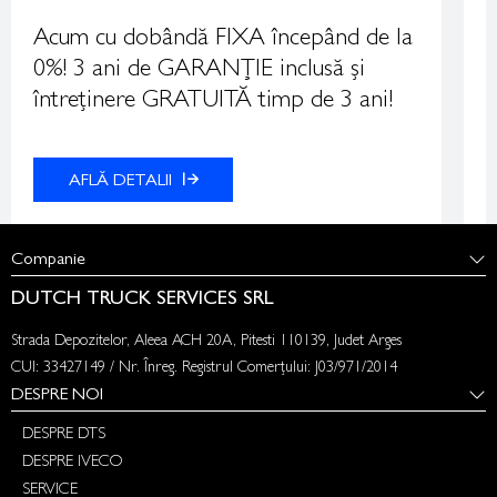
Acum cu dobândă FIXA începând de la
A
0%! 3 ani de GARANȚIE inclusă și
L
întreținere GRATUITĂ timp de 3 ani!
r
AFLĂ DETALII
Companie
DUTCH TRUCK SERVICES SRL
Strada Depozitelor, Aleea ACH 20A, Pitesti 110139, Judet Arges
CUI: 33427149 / Nr. Înreg. Registrul Comerțului: J03/971/2014
DESPRE NOI
DESPRE DTS
DESPRE IVECO
SERVICE