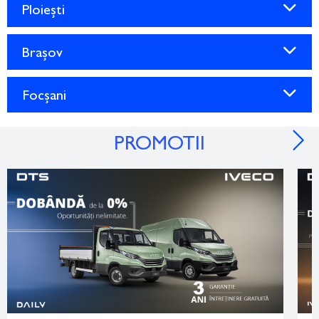
Ploiești
Brașov
Focșani
PROMOTII