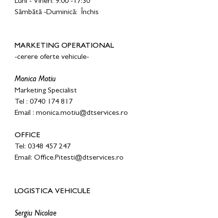
Luni - Vineri: 9:00 -17:30
Sâmbătă -Duminică: Închis
MARKETING OPERATIONAL
-cerere oferte vehicule-
Monica Motiu
Marketing Specialist
Tel : 0740 174 817
Email : monica.motiu@dtservices.ro
OFFICE
Tel: 0348 457 247
E
mail: Office.Pitesti@dtservices.ro
LOGISTICA VEHICULE
Sergiu Nicolae