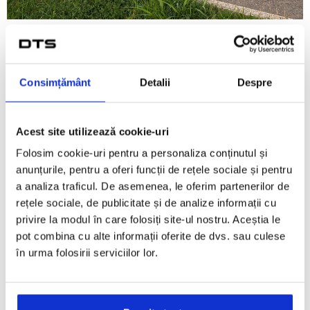
confort si siguranta
Consimțământ
Detalii
Despre
Dar gama IVECO nu se limitează doar la funcționalitate -
este și despre confort și siguranță.
Cu cabine spațioase și ergonomice, comenzi intuitive și
Acest site utilizează cookie-uri
caracteristici avansate de siguranță, vehiculele IVECO oferă
Folosim cookie-uri pentru a personaliza conținutul și
o experiență de condus confortabilă și sigură pentru dvs. și
anunțurile, pentru a oferi funcții de rețele sociale și pentru
echipa dvs.
a analiza traficul. De asemenea, le oferim partenerilor de
rețele sociale, de publicitate și de analize informații cu
privire la modul în care folosiți site-ul nostru. Aceștia le
pot combina cu alte informații oferite de dvs. sau culese
în urma folosirii serviciilor lor.