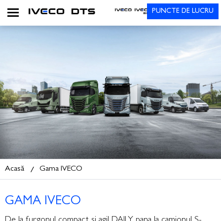
PUNCTE DE LUCRU
Acasă
Gama IVECO
GAMA IVECO
De la furgonul compact si agil DAILY pana la camionul S-