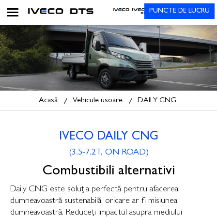
PUNCTE DE LUCRU
Acasă
Vehicule usoare
DAILY CNG
IVECO DAILY CNG
(3.5-7.2T, ON ROAD)
Combustibili alternativi
Daily CNG este soluția perfectă pentru afacerea
dumneavoastră sustenabilă, oricare ar fi misiunea
dumneavoastră. Reduceți impactul asupra mediului