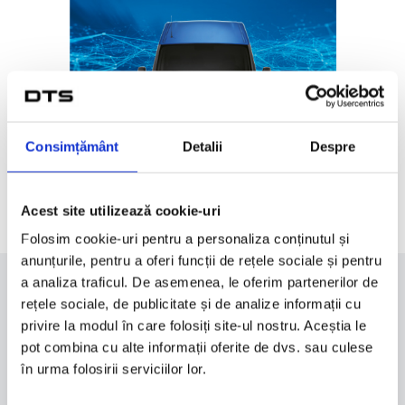
Consimțământ
Detalii
Despre
Acest site utilizează cookie-uri
Folosim cookie-uri pentru a personaliza conținutul și
anunțurile, pentru a oferi funcții de rețele sociale și pentru
a analiza traficul. De asemenea, le oferim partenerilor de
rețele sociale, de publicitate și de analize informații cu
Ai nevoie de informații suplimentare?
privire la modul în care folosiți site-ul nostru. Aceștia le
Consultanții noștri îți vor oferi gratuit cele mai viabile soluții
pot combina cu alte informații oferite de dvs. sau culese
pentru nevoile tale. Contactează-ne acum!
în urma folosirii serviciilor lor.