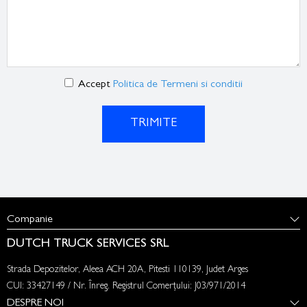
Accept
Politica de Termeni si conditii
TRIMITE
Companie
DUTCH TRUCK SERVICES SRL
Strada Depozitelor, Aleea ACH 20A, Pitesti 110139, Judet Arges
CUI: 33427149 / Nr. Înreg. Registrul Comerțului: J03/971/2014
DESPRE NOI