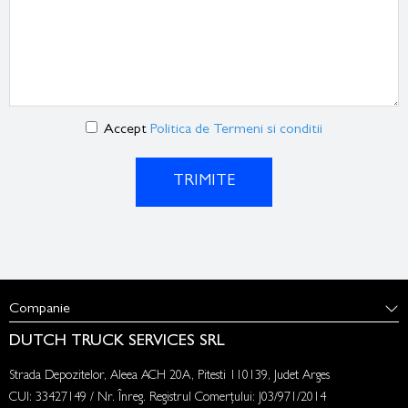
Accept
Politica de Termeni si conditii
TRIMITE
Companie
DUTCH TRUCK SERVICES SRL
Strada Depozitelor, Aleea ACH 20A, Pitesti 110139, Judet Arges
CUI: 33427149 / Nr. Înreg. Registrul Comerțului: J03/971/2014