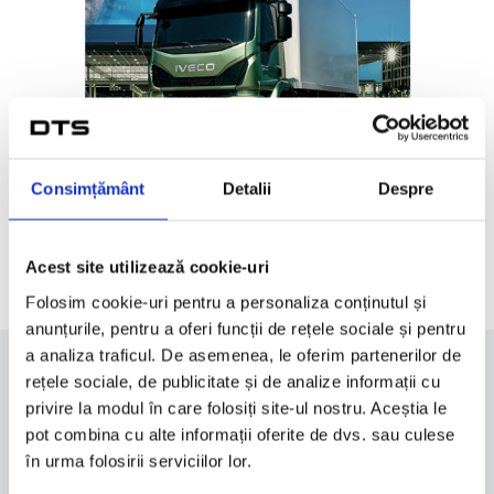
Consimțământ
Detalii
Despre
Descarcă broșura de prezentare
Acest site utilizează cookie-uri
Folosim cookie-uri pentru a personaliza conținutul și
anunțurile, pentru a oferi funcții de rețele sociale și pentru
a analiza traficul. De asemenea, le oferim partenerilor de
rețele sociale, de publicitate și de analize informații cu
Ai nevoie de informații suplimentare?
privire la modul în care folosiți site-ul nostru. Aceștia le
pot combina cu alte informații oferite de dvs. sau culese
Consultanții noștri îți vor oferi gratuit cele mai viabile soluții
în urma folosirii serviciilor lor.
pentru nevoile tale. Contactează-ne acum!