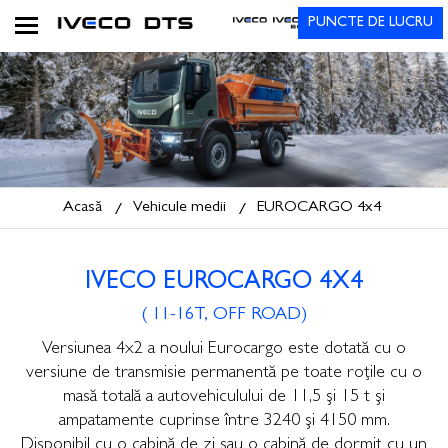
PUNCTE DE LUCRU
Acasă
Vehicule medii
EUROCARGO 4x4
IVECO EUROCARGO 4X4
( 11-16T, OFF ROAD)
​Versiunea 4x2 a noului Eurocargo este dotată cu o
versiune de transmisie permanentă pe toate roţile cu o
masă totală a autovehiculului de 11,5 şi 15 t şi
ampatamente cuprinse între 3240 şi 4150 mm.
Disponibil cu o cabină de zi sau o cabină de dormit cu un