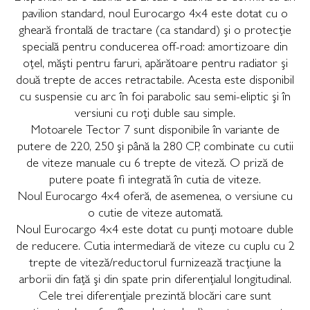
pavilion standard, noul Eurocargo 4x4 este dotat cu o
gheară frontală de tractare (ca standard) şi o protecţie
specială pentru conducerea off-road: amortizoare din
oţel, măşti pentru faruri, apărătoare pentru radiator şi
două trepte de acces retractabile. Acesta este disponibil
cu suspensie cu arc în foi parabolic sau semi-eliptic şi în
versiuni cu roţi duble sau simple.
Motoarele Tector 7 sunt disponibile în variante de
putere de 220, 250 şi până la 280 CP, combinate cu cutii
de viteze manuale cu 6 trepte de viteză. O priză de
putere poate fi integrată în cutia de viteze.
Noul Eurocargo 4x4 oferă, de asemenea, o versiune cu
o cutie de viteze automată.
Noul Eurocargo 4x4 este dotat cu punţi motoare duble
de reducere. Cutia intermediară de viteze cu cuplu cu 2
trepte de viteză/reductorul furnizează tracţiune la
arborii din faţă şi din spate prin diferenţialul longitudinal.
Cele trei diferenţiale prezintă blocări care sunt