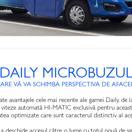
DAILY MICROBUZU
ARE VĂ VA SCHIMBA PERSPECTIVA DE AFACE
 avantajele cele mai recente ale gamei Daily, de la 
e viteze automată HI-MATIC exclusivă pentru această 
itatea optimizate care sunt caracterul distinctiv al ace
a deschide accesul către o lume cu totul nouă de s