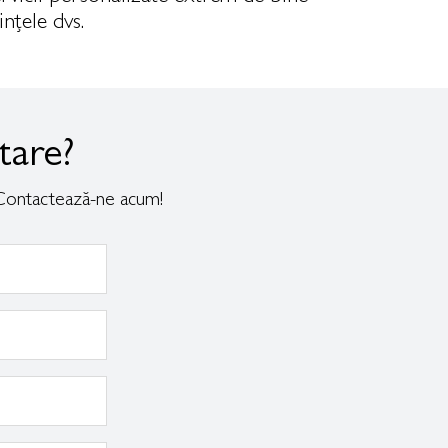
ințele dvs.
tare?
e. Contactează-ne acum!