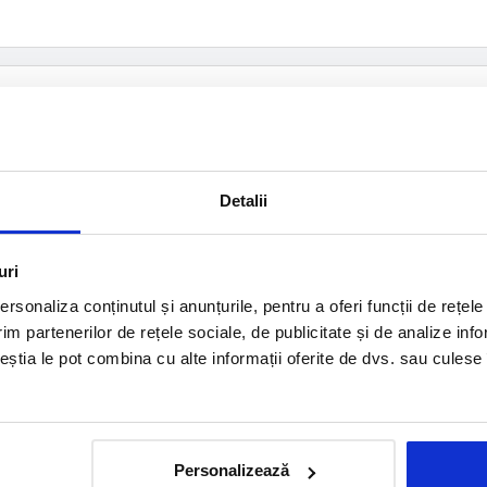
Detalii
uri
rsonaliza conținutul și anunțurile, pentru a oferi funcții de rețele
im partenerilor de rețele sociale, de publicitate și de analize info
ceștia le pot combina cu alte informații oferite de dvs. sau culese î
Accept
Politica de Termeni si conditii
TRIMITE
Personalizează