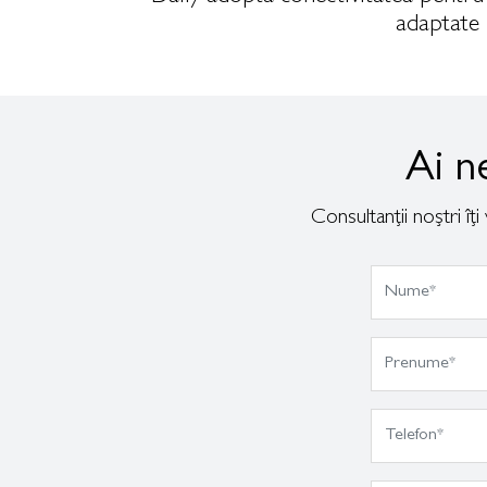
adaptate p
Ai n
Consultanții noștri îț