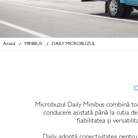
Acasă
MINIBUS
DAILY MICROBUZUL
C
Microbuzul Daily Minibus combină toate
conducere asistată până la cutia d
fiabilitatea și versatil
Daily adoptă conectivitatea pentru 