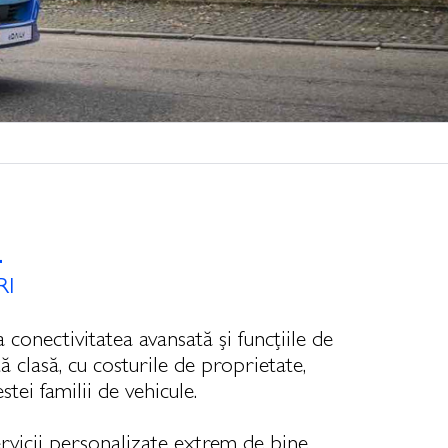
L
RI
conectivitatea avansată și funcțiile de
clasă, cu costurile de proprietate,
stei familii de vehicule.
ervicii personalizate extrem de bine