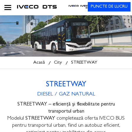
PUNCTE DE LUCRU
Acasă
City
STREETWAY
STREETWAY
DIESEL / GAZ NATURAL
STREETWAY – eficiență și flexibilitate pentru
transportul urban
Modelul
STREETWAY
completează oferta IVECO BUS
pentru transportul urban, fiind un autobuz eficient,